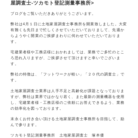
屋調査士-ツカモト登記測量事務所>
ブログをご覧いただきありがとうございます。
弊社は4月１日に土地家屋調査士事務所を開業致しました。大変
有難くも先日まで忙しくさせていただいておりまして、先週か
らようやく開業のご挨拶まわりに伺わせていただいておりま
す。
宅建業者様や工務店様におかれましては、業務でご多忙のとこ
ろ恐れ入りますが、ご挨拶させて頂けますと幸いでございま
す。
弊社の特徴は、「フットワークが軽い」「２０代の調査士」で
す。
土地家屋調査士業界は人手不足と高齢化が課題となっておりま
すが、弊社は業界ではかなり若く、また最新の測量機器を使用
し、宅建業者様・工務店様のご依頼にお答えできるよう、業務
の効率化を図っております。
末永くお付き合い頂ける土地家屋調査士事務所を目指して、励
んで参ります。
ツカモト登記測量事務所 土地家屋調査士 塚本優